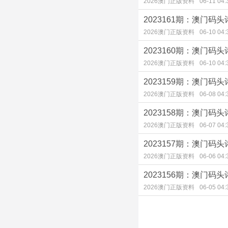
2026澳门正版资料
06-11 04:
2023161期：澳门码头
2026澳门正版资料
06-10 04:
2023160期：澳门码头
2026澳门正版资料
06-10 04:
2023159期：澳门码头
2026澳门正版资料
06-08 04:
2023158期：澳门码头
2026澳门正版资料
06-07 04:
2023157期：澳门码头
2026澳门正版资料
06-06 04:
2023156期：澳门码头
2026澳门正版资料
06-05 04: