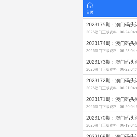
首页
2023175期：澳门码头
2026澳门正版资料
06-24 04:
2023174期：澳门码头
2026澳门正版资料
06-23 04:
2023173期：澳门码头
2026澳门正版资料
06-22 04:
2023172期：澳门码头
2026澳门正版资料
06-21 04:
2023171期：澳门码头
2026澳门正版资料
06-20 04:
2023170期：澳门码头
2026澳门正版资料
06-19 04:
2023169期：澳门码头