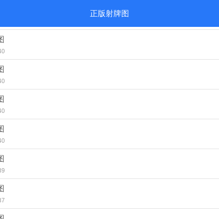
正版射牌图
图
40
图
40
图
40
图
40
图
39
图
37
图