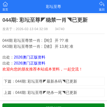
彩坛至尊
首页
返回
044期: 彩坛至尊◤稳禁一肖◥已更新
发表于：2026-02-13 04:32:08
34740
044期 彩坛至尊禁一肖 :【蛇】 开 ?? 准
043期 彩坛至尊禁一肖 :【猪】 开 13,蛇 准
出处：
2026澳门正版资料
出处：
2026澳门正版资料
欢迎向您的朋友推荐本站或本资料，一起交流！
下篇：044期: 彩坛至尊◤最新杀码◥已更新
上篇：044期: 彩坛至尊◤绝杀一尾◥已更新