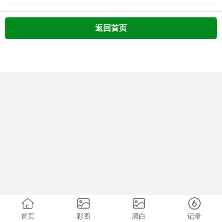
返回首页
首页
彩图
黑白
记录